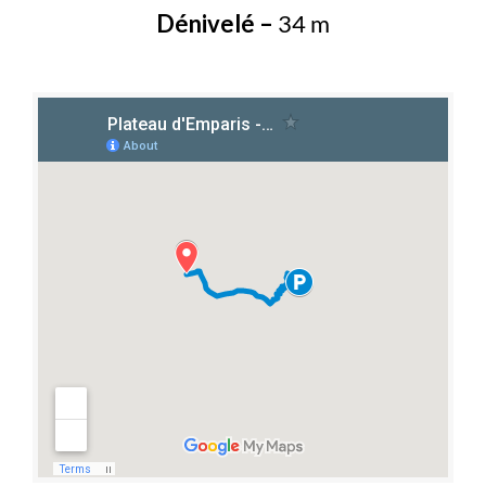
Dénivelé
–
34 m