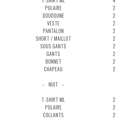
T-SHIRT ML
4
POLAIRE
2
DOUDOUNE
2
VESTE
2
PANTALON
2
SHORT / MAILLOT
2
SOUS GANTS
2
GANTS
2
BONNET
2
CHAPEAU
2
.
.
– NUIT –
.
.
.
T-SHIRT ML
2
POLAIRE
2
COLLANTS
2